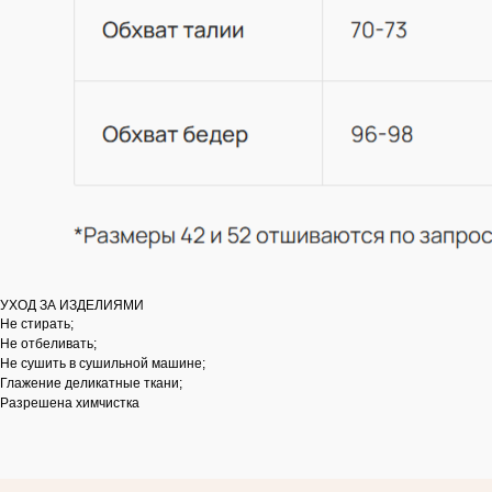
НАВИГАЦИЯ
Каталог
О бренде
Refurbish club
Таблица размеров
Оплата и доставка
Контакты
КОНТАКТЫ
УХОД ЗА ИЗДЕЛИЯМИ
Не стирать;
АДРЕС ОФИСА
Не отбеливать;
Москва, Малая Бронная 19А
Не сушить в сушильной машине;
Глажение деликатные ткани;
Пространство работает по
Разрешена химчистка
предварительной записи по телефону
+7 921 565 48 61