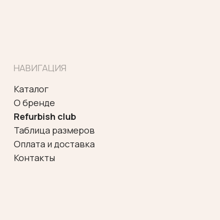
*
ИП Гудкова Елена Юрьевна
ИНН 472001824056
ОГРНИП 313784735200485
Политика конфиденциальности
Согласие на обработку
персональных данных
Договор оферты
Разработка сайта
*Meta Platforms Inc запрещена
на территории РФ