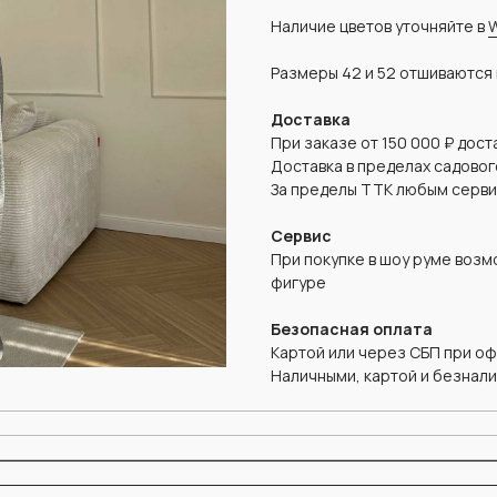
Наличие цветов уточняйте в
Размеры 42 и 52 отшиваются
Доставка
При заказе от 150 000 ₽ дос
Доставка в пределах садово
За пределы ТТК любым серв
Сервис
При покупке в шоу руме воз
фигуре
Безопасная оплата
Картой или через СБП при о
Наличными, картой и безнали