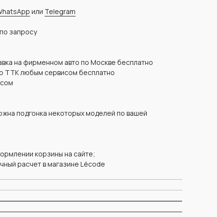
WhatsApp
или
Telegram
 по запросу
тавка на фирменном авто по Москве бесплатно
го ТТК любым сервисом бесплатно
исом
можна подгонка некоторых моделей по вашей
формлении корзины на сайте;
чный расчет в магазине Lëcode