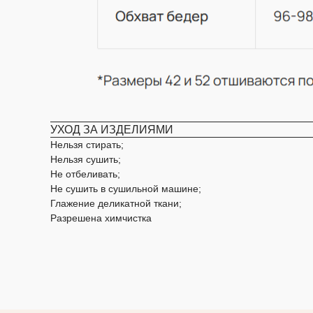
УХОД ЗА ИЗДЕЛИЯМИ
Нельзя стирать;
Нельзя сушить;
Не отбеливать;
Не сушить в сушильной машине;
Глажение деликатной ткани;
НАВИГАЦИЯ
Разрешена химчистка
Каталог
О бренде
Refurbish club
ИП Гудкова Елена Юрьевна
Таблица размеров
ИНН 472001824056
Оплата и доставка
ОГРНИП 313784735200485
Контакты