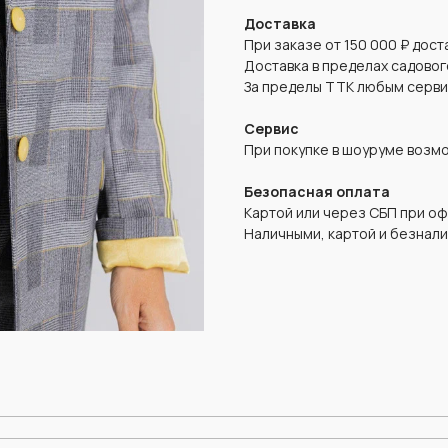
Доставка
При заказе от 150 000 ₽ дос
Доставка в пределах садово
За пределы ТТК любым серв
Сервис
При покупке в шоуруме возм
Безопасная оплата
Картой или через СБП при о
Наличными, картой и безнали