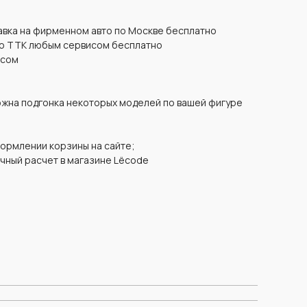
тавка на фирменном авто по Москве бесплатно
го ТТК любым сервисом бесплатно
исом
ожна подгонка некоторых моделей по вашей фигуре
формлении корзины на сайте;
чный расчет в магазине Lëcode