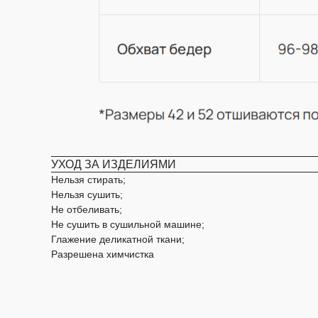
УХОД ЗА ИЗДЕЛИЯМИ
Нельзя стирать;
Нельзя сушить;
Не отбеливать;
Не сушить в сушильной машине;
Глажение деликатной ткани;
НАВИГАЦИЯ
Разрешена химчистка
Каталог
О бренде
Refurbish club
ИП Гудкова Елена Юрьевна
Таблица размеров