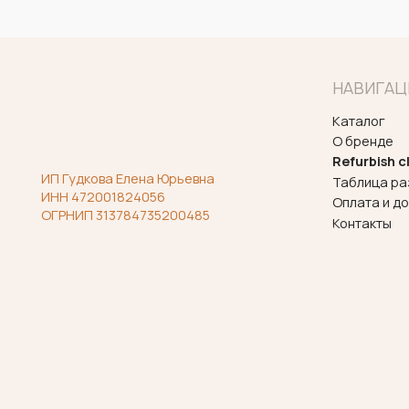
ИНН 472001824056
Оплата и доставка
ОГРНИП 313784735200485
Контакты
Политика конфиденциальности
Согласие на обработку персональных
данных
Договор оферты