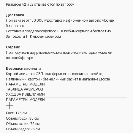
Размеры 42 и 52 отшиваются по запросу
Доставка
При заказе от 150 000 ₽ доставка на фирменном авто по Москве
бесплатно
Доставка в пределах садового ТТК любым сервисом бесплатно
За пределы ТТК любым сервисом
Сервис
При покупке в шоу руме возможна подгонка некоторых моделей
по вашей фигуре
Безопасная оплата
Картой или через СБП при оформлении корзины на сайте;
Наличными, картой и безналичный расчет в магазине Lëcode
ПАРАМЕТРЫ МОДЕЛИ
ТАБЛИЦА РАЗМЕРОВ
УХОД ЗА ИЗДЕЛИЯМИ
ПАРАМЕТРЫ МОДЕЛИ
Рост: 176 см
Объем груди: 85 см
Объем талии: 72 см
Объем бедер: 95 см