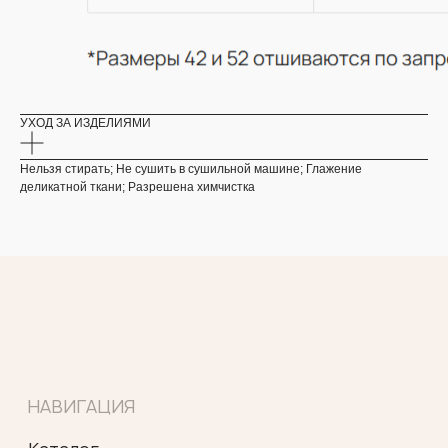
КОНТАКТЫ
АДРЕС ОФИСА
Москва, Малая Бронная 19А
Пространство работает по
предварительной записи по телефону
УХОД ЗА ИЗДЕЛИЯМИ
+7 921 565 48 61
Нельзя стирать; Не сушить в сушильной машине; Глажение
деликатной ткани; Разрешена химчистка
*
ИП Гудкова Елена Юрьевна
ИНН 472001824056
ОГРНИП 313784735200485
Политика конфиденциальности
Согласие на обработку