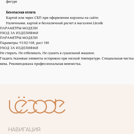
фигуре
Безопасная оплата
НАВИГАЦИЯ
Картой или через СБП при оформлении корзины на сайте;
Наличными, картой и безналичный расчет в магазине Lëcode
Каталог
ПАРАМЕТРЫ МОДЕЛИ
О бренде
УХОД ЗА ИЗДЕЛИЯМИ
Refurbish club
ПАРАМЕТРЫ МОДЕЛИ
Таблица размеров
Параметры: 93/82/108, рост 180
УХОД ЗА ИЗДЕЛИЯМИ
Оплата и доставка
Не стирать. Не отбеливать. Не сушить в сушильной машине.
Контакты
Гладить тканевые элементы осторожно при низкой температуре. Специальная чистка
меха. Рекомендована профессиональная химчистка.
КОНТАКТЫ
АДРЕС ОФИСА
Москва, Малая Бронная 19А
Пространство работает по
предварительной записи по телефону
+7 921 565 48 61