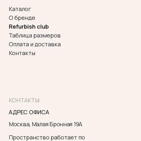
*
ИП Гудкова Елена Юрьевна
ИНН 472001824056
ОГРНИП 313784735200485
Политика конфиденциальности
Согласие на обработку
персональных данных
Договор оферты
Разработка сайта
*Meta Platforms Inc запрещена
на территории РФ