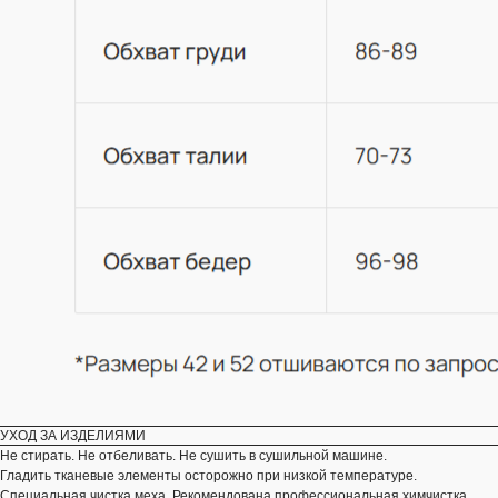
НАВИГАЦИЯ
Каталог
О бренде
Refurbish club
Таблица размеров
Оплата и доставка
Контакты
КОНТАКТЫ
АДРЕС ОФИСА
Москва, Малая Бронная 19А
УХОД ЗА ИЗДЕЛИЯМИ
Не стирать. Не отбеливать. Не сушить в сушильной машине.
Пространство работает по
Гладить тканевые элементы осторожно при низкой температуре.
предварительной записи по телефону
Специальная чистка меха. Рекомендована профессиональная химчистка.