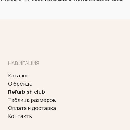
+7 921 565 48 61
*
ИП Гудкова Елена Юрьевна
ИНН 472001824056
ОГРНИП 313784735200485
Политика конфиденциальности
Согласие на обработку
персональных данных
Договор оферты
Разработка сайта
*Meta Platforms Inc запрещена
на территории РФ