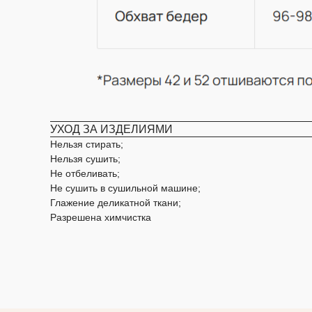
УХОД ЗА ИЗДЕЛИЯМИ
Нельзя стирать;
Нельзя сушить;
Не отбеливать;
Не сушить в сушильной машине;
Глажение деликатной ткани;
НАВИГАЦИЯ
Разрешена химчистка
Каталог
О бренде
Refurbish club
ИП Гудкова Елена Юрьевна
Таблица размеров
ИНН 472001824056
Оплата и доставка
ОГРНИП 313784735200485
Контакты